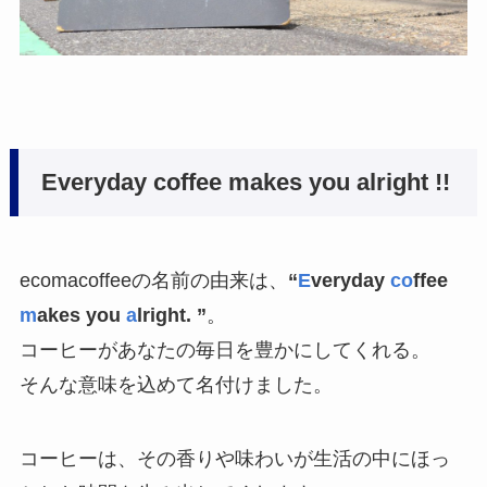
Everyday coffee makes you alright !!
ecomacoffeeの名前の由来は、
“
E
veryday
co
ffee
m
akes you
a
lright. ”
。
コーヒーがあなたの毎日を豊かにしてくれる。
そんな意味を込めて名付けました。
コーヒーは、その香りや味わいが生活の中にほっ